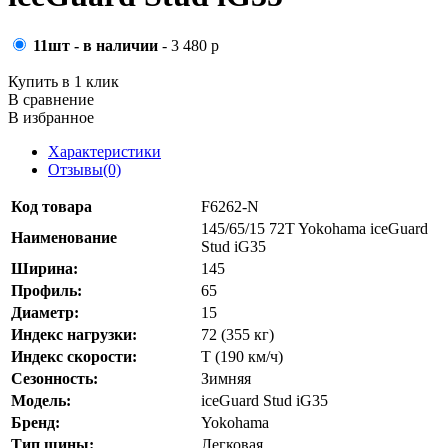
11шт - в наличии
- 3 480 р
Купить в 1 клик
В сравнение
В избранное
Характеристики
Отзывы(0)
Код товара
F6262-N
145/65/15 72T Yokohama iceGuard
Наименование
Stud iG35
Ширина:
145
Профиль:
65
Диаметр:
15
Индекс нагрузки:
72 (355 кг)
Индекс скорости:
T (190 км/ч)
Сезонность:
Зимняя
Модель:
iceGuard Stud iG35
Бренд:
Yokohama
Тип шины:
Легковая